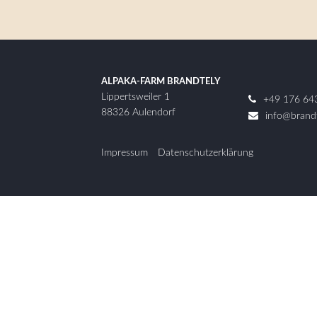
ALPAKA-FARM BRANDTELY
Lippertsweiler 1
+49 176 64
88326
Aulendorf
info@brandt
Impressum
Datenschutzerklärung